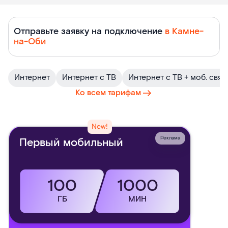
Тарифы
Отправьте заявку на подключение
в Камне-
на-Оби
Ростелеком
Интернет
Интернет с ТВ
Интернет с ТВ + моб. связ
Ко всем тарифам
New!
Реклама
Первый мобильный
100
1000
ГБ
МИН