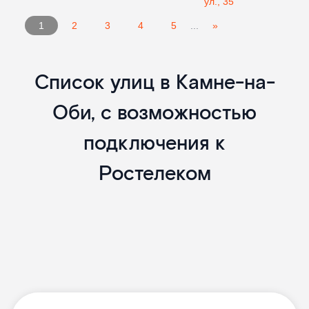
ул., 35
1
2
3
4
5
...
»
Список улиц в Камне-на-
Оби, с возможностью
подключения к
Ростелеком